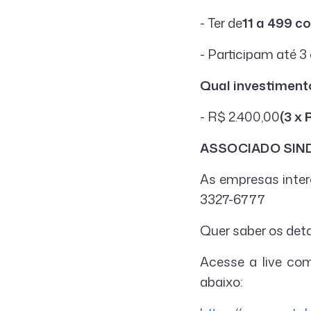
- Ter de
11 a 499 c
- Participam até 3
Qual investiment
- R$ 2.400,00
(3 x 
ASSOCIADO SIND
As empresas inter
3327-6777
Quer saber os det
Acesse a live co
abaixo: