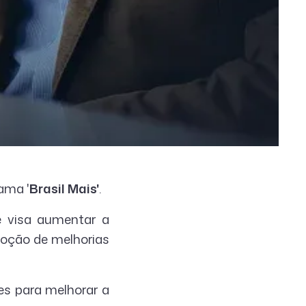
ama '
Brasil Mais'
.
e visa aumentar a
moção de melhorias
es para melhorar a