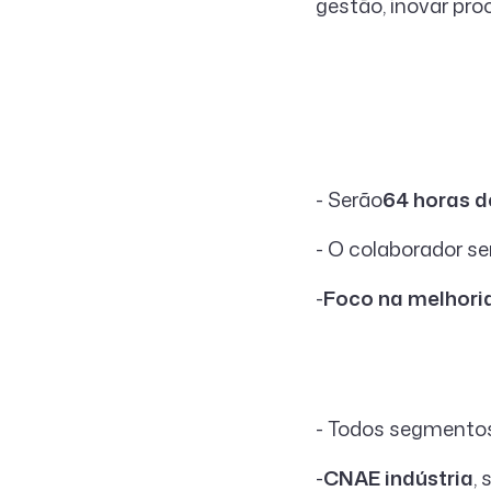
gestão, inovar pro
- Serão
64 horas d
- O colaborador se
-
Foco na melhori
- Todos segmentos
-
CNAE indústria
,