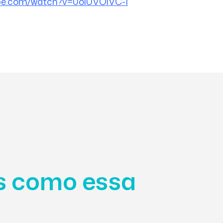
ube.com/watch?v=0olUVOiVC-I
as como essa