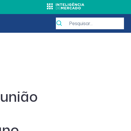
eunião
ano