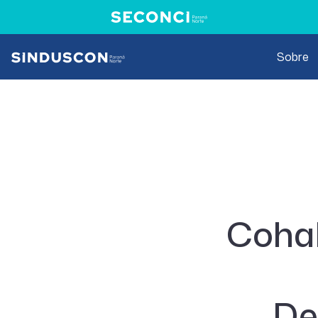
Sobre
Cohab
De