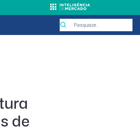
tura
as de