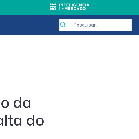
io da
alta do