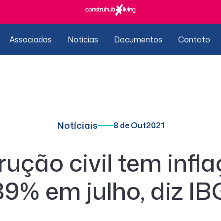
Associados
Notícias
Documentos
Contato
Notíciais
8 de Out
2021
ução civil tem infl
89% em julho, diz I