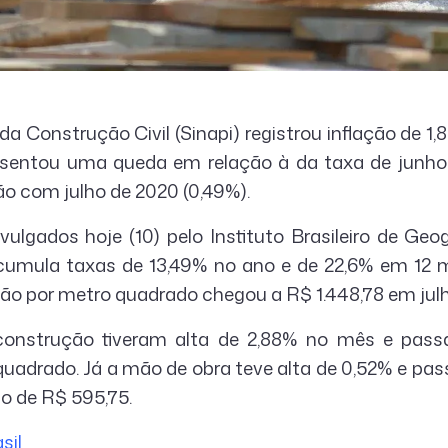
da Construção Civil (Sinapi) registrou inflação de 1
esentou uma queda em relação à da taxa de junho
o com julho de 2020 (0,49%).
lgados hoje (10) pelo Instituto Brasileiro de Geog
acumula taxas de 13,49% no ano e de 22,6% em 12 
ão por metro quadrado chegou a R$ 1.448,78 em julh
construção tiveram alta de 2,88% no mês e pas
quadrado. Já a mão de obra teve alta de 0,52% e pas
o de R$ 595,75.
sil