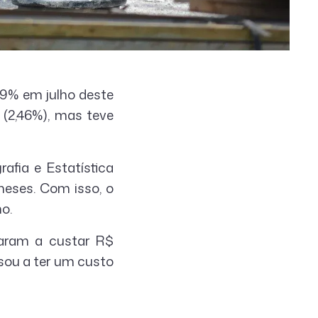
,89% em julho deste
 (2,46%), mas teve
rafia e Estatística
meses. Com isso, o
o.
saram a custar R$
sou a ter um custo