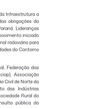
da Infraestrutura a
das obrigações da
araná. Lideranças
 movimento iniciado
mal rodoviário para
midades do Contorno
al, Federação das
ciap), Associação
o Civil de Norte do
to das Indústrias
Sociedade Rural do
sulta pública do