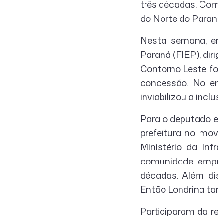
três décadas. Com
do Norte do Paraná
Nesta semana, em
Paraná (FIEP), dir
Contorno Leste fo
concessão. No en
inviabilizou a incl
Para o deputado es
prefeitura no mov
Ministério da In
comunidade empre
décadas. Além dis
Então Londrina ta
Participaram da re