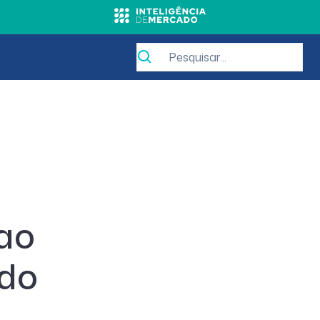
ao
 do