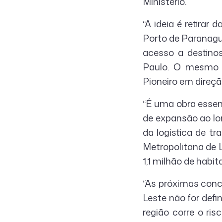
Ministério.
“A ideia é retirar
Porto de Paranaguá
acesso a destinos
Paulo. O mesmo a
Pioneiro em direçã
“É uma obra essenc
de expansão ao lo
da logística de t
Metropolitana de 
1,1 milhão de habi
“As próximas conc
Leste não for defi
região corre o ri