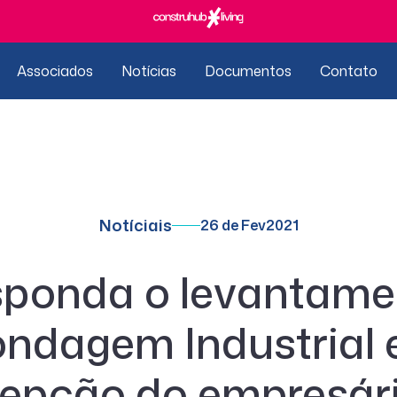
Associados
Notícias
Documentos
Contato
Notíciais
26 de Fev
2021
ponda o levantame
ndagem Industrial 
epção do empresár