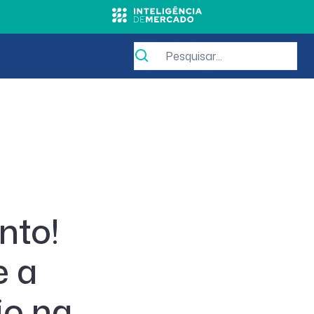
nto!
e a
io na