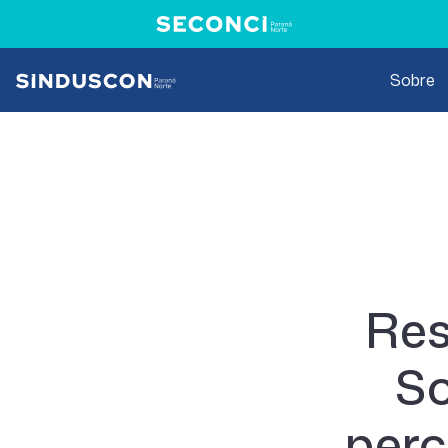
Sobre
Res
So
perc