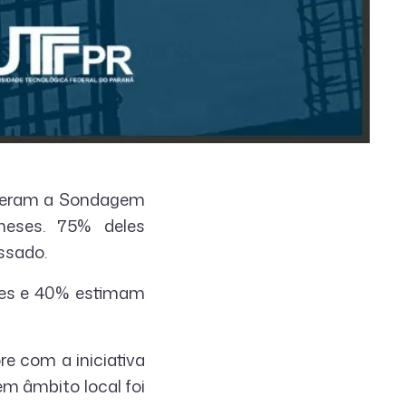
nderam a Sondagem
meses. 75% deles
ssado.
tes e 40% estimam
e com a iniciativa
m âmbito local foi