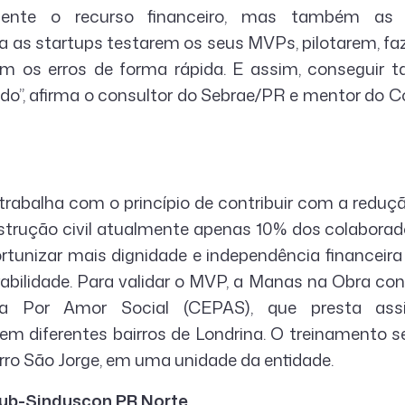
nte o recurso financeiro, mas também as
a as startups testarem os seus MVPs, pilotarem, fa
em os erros de forma rápida. E assim, conseguir
do”, afirma o consultor do Sebrae/PR e mentor do 
rabalha com o princípio de contribuir com a reduç
strução civil atualmente apenas 10% dos colaborad
rtunizar mais dignidade e independência financeir
rabilidade. Para validar o MVP, a Manas na Obra co
a Por Amor Social (CEPAS), que presta assi
 em diferentes bairros de Londrina. O treinamento s
irro São Jorge, em uma unidade da entidade.
ub-Sinduscon PR Norte