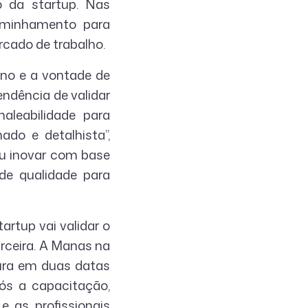
o da startup. Nas
aminhamento para
rcado de trabalho.
ino e a vontade de
ndência de validar
aleabilidade para
ado e detalhista”,
iu inovar com base
de qualidade para
rtup vai validar o
rceira. A Manas na
tura em duas datas
pós a capacitação,
 as profissionais