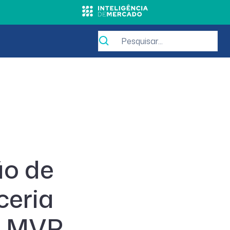
ão de
ceria
a MVP