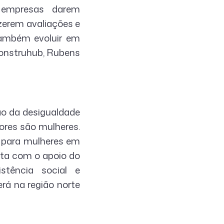
 empresas darem
zerem avaliações e
 também evoluir em
Construhub, Rubens
ão da desigualdade
ores são mulheres.
a para mulheres em
nta com o apoio do
stência social e
erá na região norte