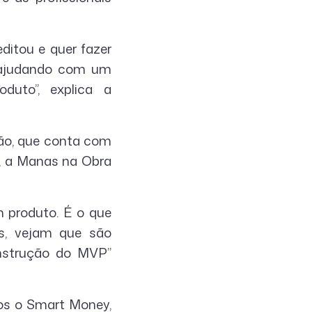
ditou e quer fazer
s ajudando com um
oduto”, explica a
ão, que conta com
, a Manas na Obra
m produto. É o que
s, vejam que são
nstrução do MVP”
os o Smart Money,