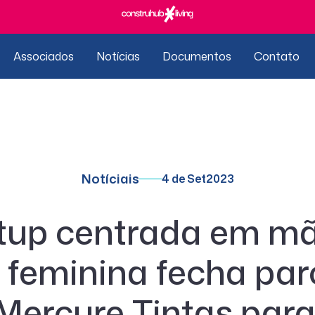
Associados
Notícias
Documentos
Contato
Notíciais
4 de Set
2023
tup centrada em m
 feminina fecha par
Mercure Tintas par