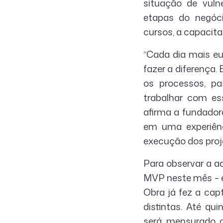
situação de vuln
etapas do negóc
cursos, a capacit
“Cada dia mais eu
fazer a diferença
os processos, pa
trabalhar com ess
afirma a fundador
em uma experiênc
execução dos proj
Para observar a a
MVP neste mês – e
Obra já fez a cap
distintas. Até qu
será mensurado o