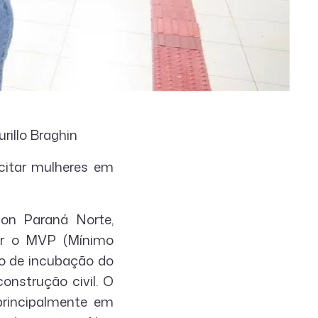
rillo Braghin
citar mulheres em
on Paraná Norte,
ar o MVP (Mínimo
lo de incubação do
onstrução civil. O
principalmente em