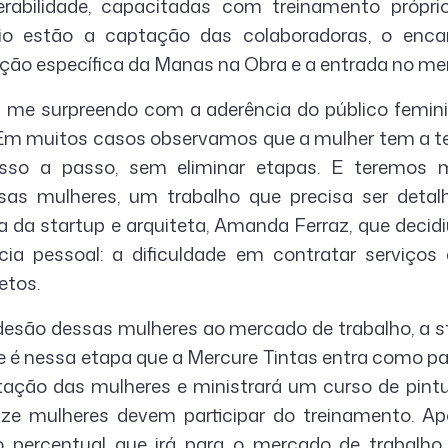
erabilidade, capacitadas com treinamento própri
io estão a captação das colaboradoras, o enc
ação específica da Manas na Obra e a entrada no me
 me surpreendo com a aderência do público femin
. Em muitos casos observamos que a mulher tem a te
sso a passo, sem eliminar etapas. E teremos m
as mulheres, um trabalho que precisa ser detalh
a da startup e arquiteta, Amanda Ferraz, que decid
ia pessoal: a dificuldade em contratar serviços 
etos.
desão dessas mulheres ao mercado de trabalho, a sta
 é nessa etapa que a Mercure Tintas entra como pa
tação das mulheres e ministrará um curso de pin
inze mulheres devem participar do treinamento. A
 percentual que irá para o mercado de trabalho e