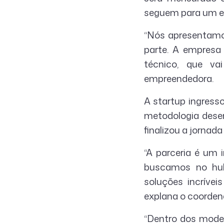
seguem para um est
“Nós apresentamos
parte. A empresa
técnico, que vai
empreendedora.
A startup ingres
metodologia dese
finalizou a jornad
“A parceria é um 
buscamos no hub
soluções incrív
explana o coordena
“Dentro dos mode