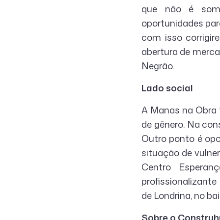
que não é some
oportunidades par
com isso corrigir
abertura de merca
Negrão.
Lado social
A Manas na Obra t
de gênero. Na con
Outro ponto é opo
situação de vulne
Centro Esperanç
profissionalizante
de Londrina, no ba
Sobre o Construh